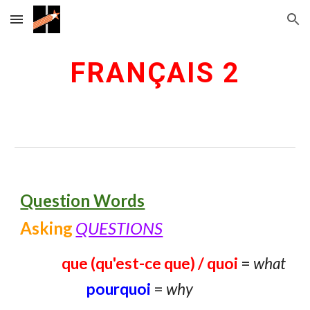
Skip to main content
Skip to navigation
FRANÇAIS 2
Question Words
Asking
QUESTIONS
que (qu'est-ce que)
/ quoi
=
what
pourquoi
=
why