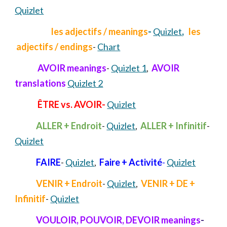
Quizlet
les adjectifs / meanings
-
Quizlet
,
les
a
dj
ectifs /
endings
-
Chart
AVOIR meanings
-
Quizlet 1
,
AVOIR
translations
Quizlet 2
ÊTRE
vs.
AVOIR-
Quizlet
ALLER + Endroit
-
Quizlet
,
ALLER + In
finitif
-
Quizlet
FAIRE
-
Quizlet
,
Faire + Activité
-
Quizlet
VENIR + Endroit
-
Quizlet
,
VENIR + DE +
Infinitif
-
Quizlet
VOULOIR, POUVOIR, DEVOIR meanings
-