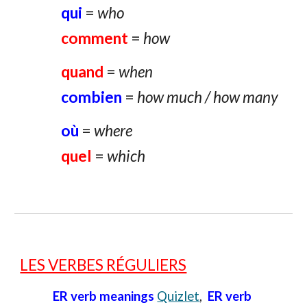
qui
=
who
comment
=
how
quand
=
when
combien
=
how much / how many
où
=
where
quel
=
which
LES VERBES RÉGULIERS
ER verb meanings
Quizlet
,
ER verb