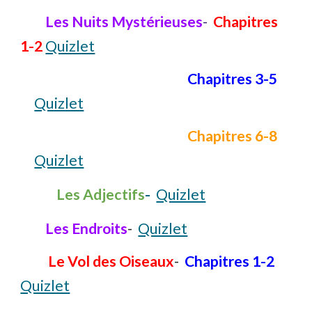
L
es
N
uits
M
ystérieuses
-
Chapitres
1-2
Quizlet
Chapitres 3-5
Quizlet
Chapitres 6-8
Quizlet
L
es
A
djectifs
-
Quizlet
L
es
E
ndroits
-
Quizlet
Le Vol des O
i
seaux
-
C
hapitres 1-2
Quizlet